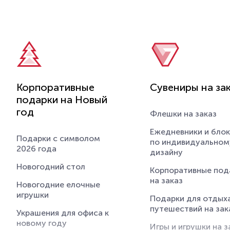
Поясные сумки
Дождевики
Сумки через плечо с
Свитшоты под нанесение
логотипом
логотипа
Худи под нанесение
логотипа
Перчатки и варежки с
Корпоративные
Сувениры на за
логотипом
подарки на Новый
год
Брюки и шорты с
Флешки на заказ
логотипом
Ежедневники и бло
Подарки с символом
по индивидуальном
2026 года
дизайну
Новогодний стол
Корпоративные под
на заказ
Новогодние елочные
игрушки
Подарки для отдыха
путешествий на зак
Украшения для офиса к
новому году
Игры и игрушки на з