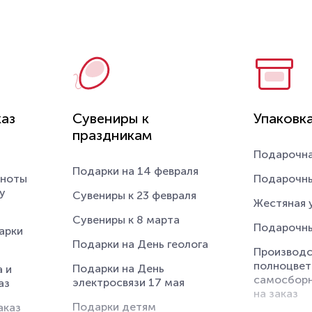
Мельницы 
Дорожные 
Наушники
Многоразо
Визитницы
Внешние жесткие диски
крышкой
Кошельки
Бытовая техника
Фляжки с 
Подарочны
Лампы и светильники
Чехлы для
Увлажнители воздуха с
каз
Сувениры к
Упаковк
логотипом
Ключницы 
праздникам
Гаджеты для умного
Подарочна
Средства
дома с логотипом
Подарки на 14 февраля
индивидуа
кноты
Подарочны
у
Сувениры к 23 февраля
Канцелярс
Жестяная 
принадле
Сувениры к 8 марта
Подарочны
арки
Бейджи и 
Подарки на День геолога
Производс
Чехлы для
полноцвет
Подарки на День
 и
самосборн
электросвязи 17 мая
Награды
аз
на заказ
Подарки детям
аказ