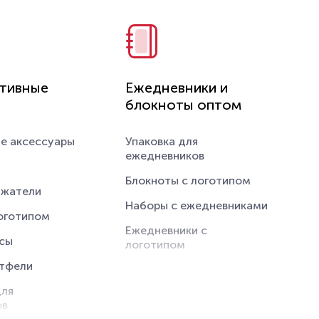
сервировки
тивные
Ежедневники и
е чайники
блокноты оптом
сессуары
е аксессуары
Упаковка для
калы с
ежедневников
Блокноты с логотипом
ые доски
ажатели
Наборы с ежедневниками
 логотипом
логотипом
Ежедневники с
ля еды с
сы
логотипом
ртфели
тарелки
для
оготипом
ов