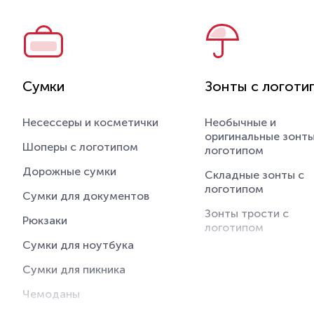
Ветровки
подсвечники
Куртки
Статуэтки и скульп
Аксессуары
Предметы
коллекционировани
Детская одежда
Сумки
Зонты с логоти
Салфетки с логоти
Спортивная одежда
Несессеры и косметички
Прихватки с логоти
Необычные и
Трикотажные шапки
оригинальные зонты
Шоперы с логотипом
Скатерти с логоти
логотипом
Флисовые куртки и
кофты
Дорожные сумки
Аксессуары и средс
Складные зонты с
для ухода
логотипом
Джемперы и кардиганы
Сумки для документов
Ароматические
Зонты трости с
Вязаные комплекты
Рюкзаки
диффузоры с логот
логотипом
Панамы
Сумки для ноутбука
Фартуки с логотипом
Сумки для пикника
Футболки с длинным
Чемоданы
рукавом