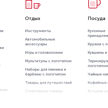
Отдых
Посуда
ии
Инструменты
Кухонные
принадле
Автомобильные
аксессуары
Кружки с 
ки
Игры и головоломки
Кувшины и
Мультитулы с логотипом
Термокруж
ь
логотипом
Наборы для пикника и
барбекю с логотипом
Чайные на
Товары для путешествий
Кофейные 
ипом
Спортивные товары
Бутылки д
Пляжный отдых
Ланч-бокс
и и
Туристические
Термосы с