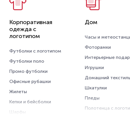
Корпоративная
Дом
одежда с
логотипом
Часы и метеостанц
Фоторамки
Футболки с логотипом
Интерьерные подар
Футболки поло
Игрушки
Промо футболки
Домашний текстил
Офисные рубашки
Шкатулки
Жилеты
Пледы
Кепки и бейсболки
Полотенца с логот
Шарфы
Вазы
Толстовки с логотипом
Декоративные свеч