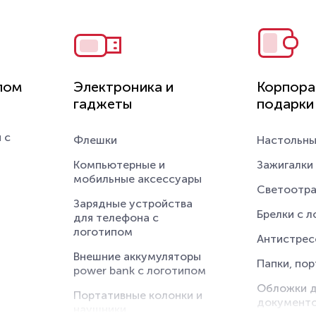
принадлежности
Стаканы
туры
Светодиодные фонарики
Предметы 
Подушки под шею
я
Бокалы
пом
Электроника и
Корпора
Подарки для дачи
пом
Заварочны
гаджеты
подарки
Банные принадлежности
пом
Барные ак
 с
Оптические приборы
Флешки
Настольны
пом
Пивные бо
Складные ножи с
логотипом
Компьютерные и
Зажигалки
тва
логотипом
мобильные аксессуары
Разделочн
Светоотр
Зарядные устройства
Костеры с
Брелки с 
для телефона с
ипом
логотипом
Термосы д
Антистрес
логотипом
Внешние аккумуляторы
Папки, по
power bank с логотипом
Столовые 
Обложки 
Портативные колонки и
Рюмки с л
документ
наушники