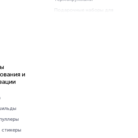
Подарочные наборы для
женщин
Подарочные наборы для
мужчин
Наборы для сыра
Наборы для выращивания
растений
ты
Дорожные наборы для
ования и
путешествий
зации
Подарочные наборы с
флешками
а
Подарочные наборы с
шильды
колонками
 пуллеры
Подарочные наборы с
книгами
 стикеры