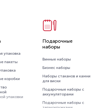
для специй
органайзеры
вые стаканы с
логотипом
е книги
 карт
а
Подарочные
с логотипом
наборы
я упаковка
льной защиты
Винные наборы
е пакеты
кие
Бизнес наборы
упаковка
жности
Наборы стаканов и камни
е коробки
аксессуары
для виски
тво
 пропуска
Подарочные наборы с
ной
аккумуляторами
ой упаковки
Подарочные наборы с
термокружками