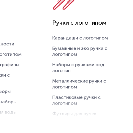
Ручки с логотипом
Карандаши с логотипом
жности
Бумажные и эко ручки с
логотипом
логотипом
 графины
Наборы с ручками под
логотип
ки с
Металлические ручки с
логотипом
боры
Пластиковые ручки с
наборы
логотипом
ля воды
Футляры для ручек
ы
Текстовыделители
 логотипом