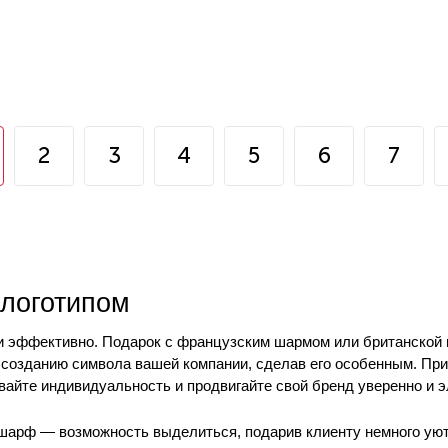
2
3
4
5
6
7
логотипом
и эффективно. Подарок с французским шармом или британской 
 созданию символа вашей компании, сделав его особенным. Пр
вайте индивидуальность и продвигайте свой бренд уверенно и э
шарф — возможность выделиться, подарив клиенту немного уют