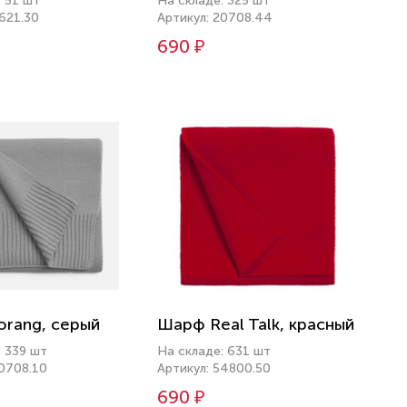
: 51 шт
На складе: 325 шт
621.30
Артикул: 20708.44
690 ₽
rang, серый
Шарф Real Talk, красный
: 339 шт
На складе: 631 шт
20708.10
Артикул: 54800.50
690 ₽