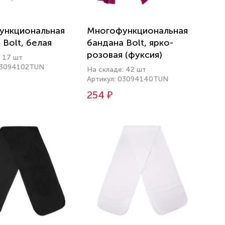
ункциональная
Многофункциональная
 Bolt, белая
бандана Bolt, ярко-
розовая (фуксия)
: 17 шт
03094102TUN
На складе: 42 шт
Артикул: 03094140TUN
254 ₽