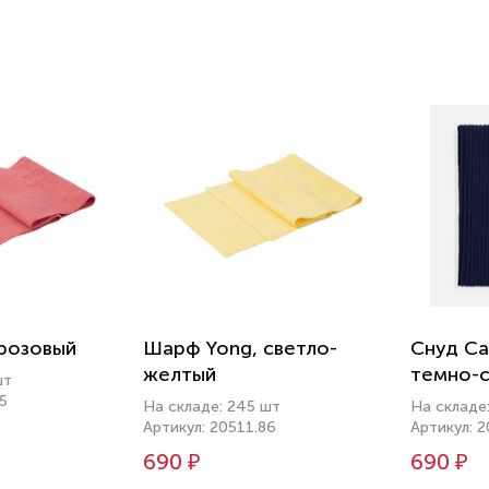
розовый
Шарф Yong, светло-
Снуд Ca
желтый
темно-с
шт
5
На складе: 245 шт
На складе
Артикул: 20511.86
Артикул: 
690 ₽
690 ₽