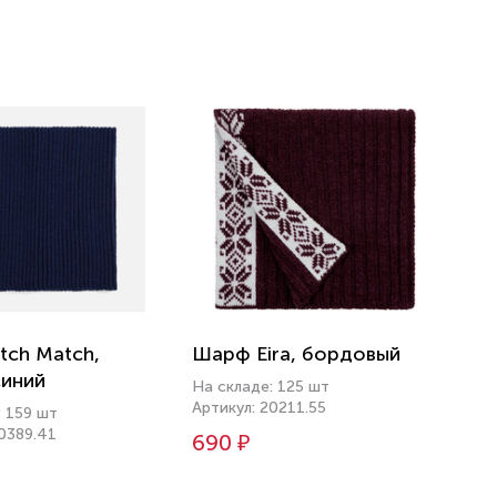
tch Match,
Шарф Eira, бордовый
иний
На складе: 125 шт
Артикул: 20211.55
: 159 шт
20389.41
690 ₽