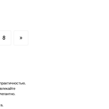
8
»
практичностью.
ивлекайте
легантно.
а.