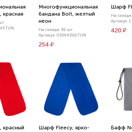
иональная
Многофункциональная
Шарф Fl
, красная
бандана Bolt, желтый
На складе
неон
Артикул: 
шт
145TUN
420 ₽
На складе: 82 шт
Артикул: 03094306TUN
254 ₽
, красный
Шарф Fleecy, ярко-
Бафф Ne