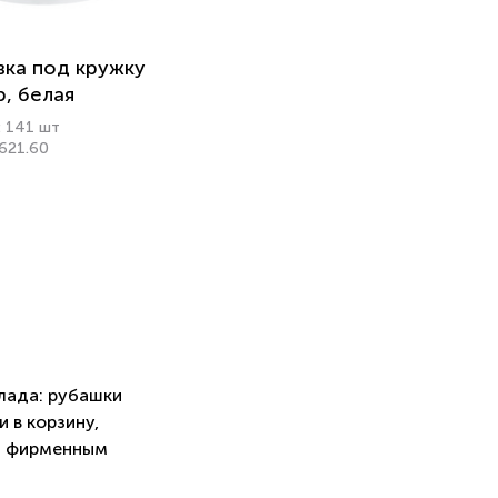
ка под кружку
p, белая
: 141 шт
7621.60
лада: рубашки
 в корзину,
м фирменным