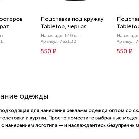
костеров
Подставка под кружку
Подстав
драт
Tabletop, черная
Tableto
шт
На складе: 140 шт
На складе
01
Артикул: 7621.30
Артикул: 
550 ₽
550 ₽
вание одежды
 подходящая для нанесения рекламы одежда оптом со ск
 толстовки и куртки. Просто поместите выбранные модели
 с нанесением логотипа — и наслаждайтесь безупречны