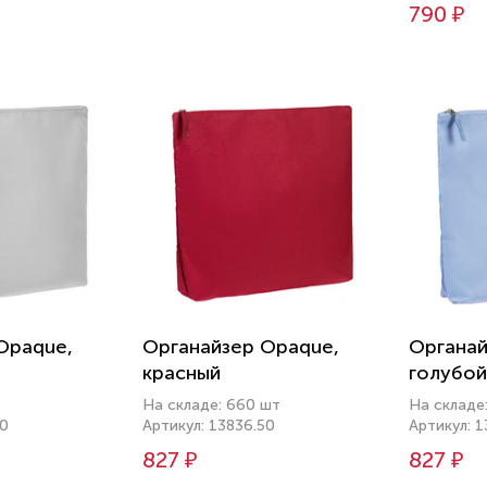
790 ₽
Opaque,
Органайзер Opaque,
Органай
красный
голубой
На складе: 660 шт
На складе:
10
Артикул: 13836.50
Артикул: 
827 ₽
827 ₽