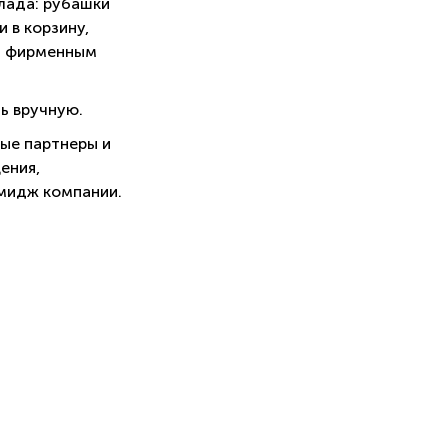
лада: рубашки
 в корзину,
м фирменным
ь вручную.
вые партнеры и
ения,
мидж компании.