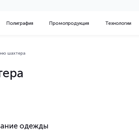
Полиграфия
Промопродукция
Технологии
Дню шахтера
тера
вание одежды