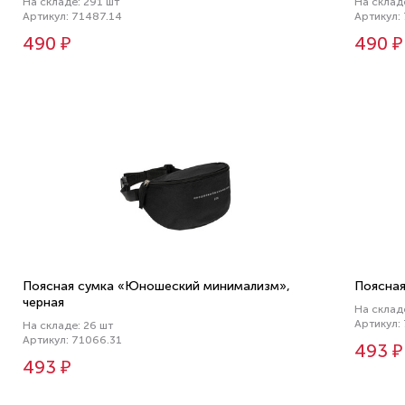
На складе: 291 шт
На склад
Артикул: 71487.14
Артикул:
490 ₽
490 ₽
Поясная сумка «Юношеский минимализм»,
Поясная
черная
На склад
Артикул:
На складе: 26 шт
Артикул: 71066.31
493 ₽
493 ₽