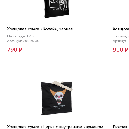
Холщовая сумка «Копай», черная
Холщова
На складе: 17 шт
На складе
Артикул: 70896.30
Артикул:
790 ₽
900 ₽
Холщовая сумка «Цирк» с внутренним карманом,
Рюкзак 