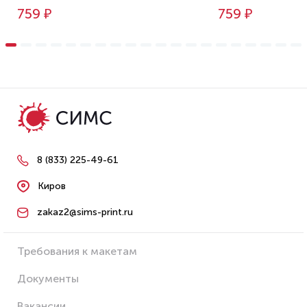
759 ₽
759 ₽
8 (833) 225-49-61
Киров
zakaz2@sims-print.ru
Требования к макетам
Документы
Вакансии