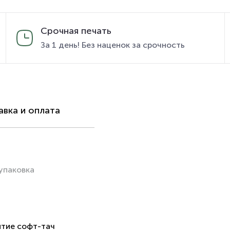
Срочная печать
За 1 день! Без наценок за срочность
вка и оплата
упаковка
ытие софт-тач