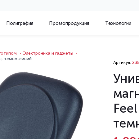
Полиграфия
Промопродукция
Технологии
оготипом
Электроника и гаджеты
ч, темно-синий
Артикул:
235
Уни
маг
Feel
тем