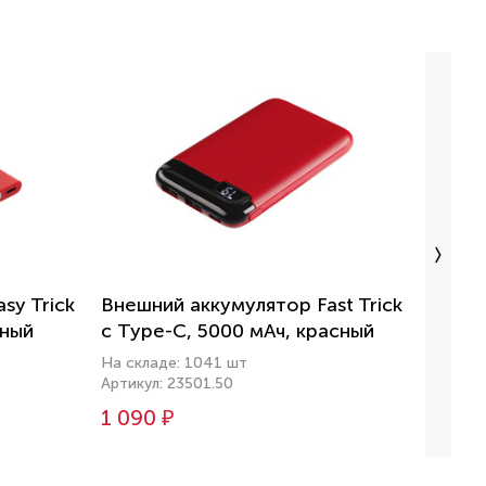
sy Trick
Внешний аккумулятор Fast Trick
Внешн
сный
с Type-C, 5000 мАч, красный
Full 
крас
На складе: 1041 шт
Артикул: 23501.50
На скл
Артикул
1 090 ₽
1 129