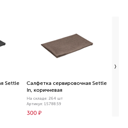
я Settle
Салфетка сервировочная Settle
Навол
In, коричневая
неок
На складе: 264 шт
На скл
Артикул: 15788.59
Артику
300 ₽
315 ₽